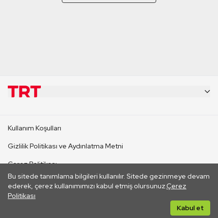
KURUMSAL
Kullanım Koşulları
KANAL SİTELERİ
Gizlilik Politikası ve Aydınlatma Metni
Çerez Politikası
SİTELER
Bu sitede tanımlama bilgileri kullanılır. Sitede gezinmeye devam
İletişim
ederek, çerez kullanımımızı kabul etmiş olursunuz.
Çerez
Politikası
CANLI YAYINLAR
Her hakkı saklıdır. ©2026 TRT. Bağlantı yoluyla gidilen dış
Kabul et
sitelerin içeriklerinden TRT sorumlu değildir.