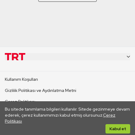
KURUMSAL
Kullanım Koşulları
KANAL SİTELERİ
Gizlilik Politikası ve Aydınlatma Metni
Çerez Politikası
SİTELER
Bu sitede tanımlama bilgileri kullanılır. Sitede gezinmeye devam
İletişim
ederek, çerez kullanımımızı kabul etmiş olursunuz.
Çerez
Politikası
CANLI YAYINLAR
Her hakkı saklıdır. ©2026 TRT. Bağlantı yoluyla gidilen dış
Kabul et
sitelerin içeriklerinden TRT sorumlu değildir.