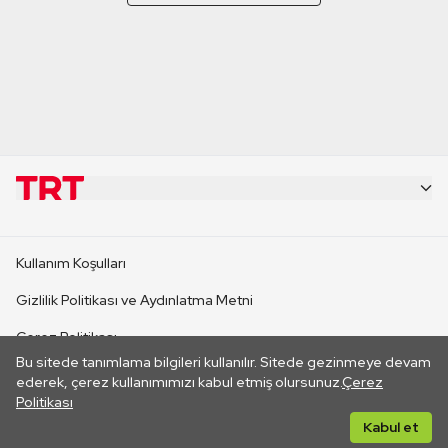
KURUMSAL
Kullanım Koşulları
KANAL SİTELERİ
Gizlilik Politikası ve Aydınlatma Metni
Çerez Politikası
SİTELER
Bu sitede tanımlama bilgileri kullanılır. Sitede gezinmeye devam
İletişim
ederek, çerez kullanımımızı kabul etmiş olursunuz.
Çerez
Politikası
CANLI YAYINLAR
Her hakkı saklıdır. ©2026 TRT. Bağlantı yoluyla gidilen dış
Kabul et
sitelerin içeriklerinden TRT sorumlu değildir.