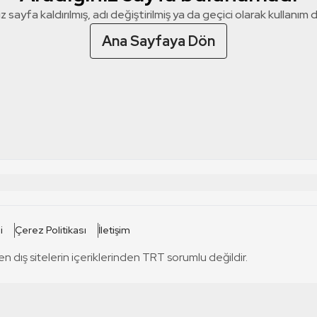
z sayfa kaldırılmış, adı değiştirilmiş ya da geçici olarak kullanım dış
Ana Sayfaya Dön
 SİTELERİ
SİTELER
i
Çerez Politikası
İletişim
TRT Kürdi
tabii
T
en dış sitelerin içeriklerinden TRT sorumlu değildir.
TRT World
TRT Dinle
T
sel
TRT Arabi
Engelsiz TRT
T
r
TRT Eba İlkokul
TRT 12 Punto
T