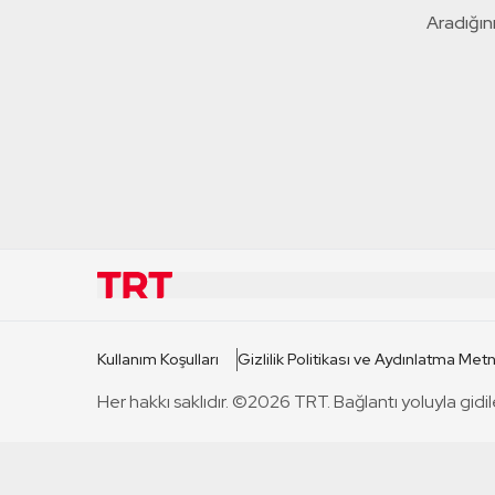
Aradığını
KURUMSAL
KANAL
Kullanım Koşulları
Gizlilik Politikası ve Aydınlatma Metn
TRT Hakkında
TRT 1
Her hakkı saklıdır. ©2026 TRT. Bağlantı yoluyla gidil
Mevzuat
TRT 2
Basın Açıklamaları
TRT Belge
Bize Ulaşın
TRT Habe