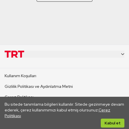
KURUMSAL
Kullanım Koşulları
KANAL SİTELERİ
Gizlilik Politikası ve Aydınlatma Metni
Çerez Politikası
SİTELER
Bu sitede tanımlama bilgileri kullanılır. Sitede gezinmeye devam
İletişim
ederek, çerez kullanımımızı kabul etmiş olursunuz.
Çerez
Politikası
CANLI YAYINLAR
Her hakkı saklıdır. ©2026 TRT. Bağlantı yoluyla gidilen dış
Kabul et
sitelerin içeriklerinden TRT sorumlu değildir.