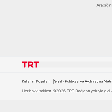
Aradığını
KURUMSAL
KANAL
Kullanım Koşulları
Gizlilik Politikası ve Aydınlatma Metn
TRT Hakkında
TRT 1
Her hakkı saklıdır. ©2026 TRT. Bağlantı yoluyla gidil
Mevzuat
TRT 2
Basın Açıklamaları
TRT Belge
Bize Ulaşın
TRT Habe