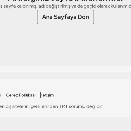
z sayfa kaldırılmış, adı değiştirilmiş ya da geçici olarak kullanım dış
Ana Sayfaya Dön
 SİTELERİ
SİTELER
i
Çerez Politikası
İletişim
TRT Kürdi
tabii
T
en dış sitelerin içeriklerinden TRT sorumlu değildir.
TRT World
TRT Dinle
T
sel
TRT Arabi
Engelsiz TRT
T
r
TRT Eba İlkokul
TRT 12 Punto
T