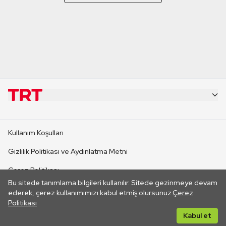
KURUMSAL
Kullanım Koşulları
KANAL SİTELERİ
Gizlilik Politikası ve Aydınlatma Metni
Çerez Politikası
SİTELER
Bu sitede tanımlama bilgileri kullanılır. Sitede gezinmeye devam
İletişim
ederek, çerez kullanımımızı kabul etmiş olursunuz.
Çerez
Politikası
CANLI YAYINLAR
Her hakkı saklıdır. ©2026 TRT. Bağlantı yoluyla gidilen dış
Kabul et
sitelerin içeriklerinden TRT sorumlu değildir.