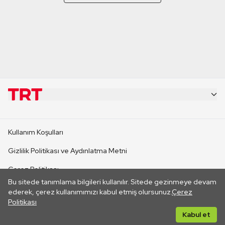
KURUMSAL
Kullanım Koşulları
KANAL SİTELERİ
Gizlilik Politikası ve Aydınlatma Metni
Çerez Politikası
SİTELER
Bu sitede tanımlama bilgileri kullanılır. Sitede gezinmeye devam
İletişim
ederek, çerez kullanımımızı kabul etmiş olursunuz.
Çerez
Politikası
CANLI YAYINLAR
Her hakkı saklıdır. ©2026 TRT. Bağlantı yoluyla gidilen dış
Kabul et
sitelerin içeriklerinden TRT sorumlu değildir.