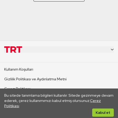
KURUMSAL
Kullanım Koşulları
KANAL SİTELERİ
Gizlilik Politikası ve Aydınlatma Metni
Çerez Politikası
SİTELER
Bu sitede tanımlama bilgileri kullanılır. Sitede gezinmeye devam
İletişim
ederek, çerez kullanımımızı kabul etmiş olursunuz.
Çerez
Politikası
CANLI YAYINLAR
Her hakkı saklıdır. ©2026 TRT. Bağlantı yoluyla gidilen dış
Kabul et
sitelerin içeriklerinden TRT sorumlu değildir.