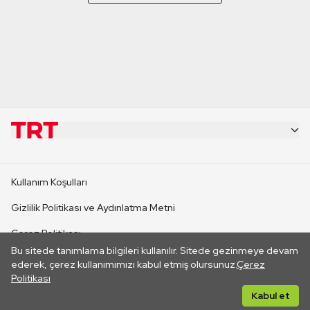
KURUMSAL
Kullanım Koşulları
KANAL SİTELERİ
Gizlilik Politikası ve Aydınlatma Metni
Çerez Politikası
SİTELER
Bu sitede tanımlama bilgileri kullanılır. Sitede gezinmeye devam
İletişim
ederek, çerez kullanımımızı kabul etmiş olursunuz.
Çerez
Politikası
CANLI YAYINLAR
Her hakkı saklıdır. ©2026 TRT. Bağlantı yoluyla gidilen dış
Kabul et
sitelerin içeriklerinden TRT sorumlu değildir.