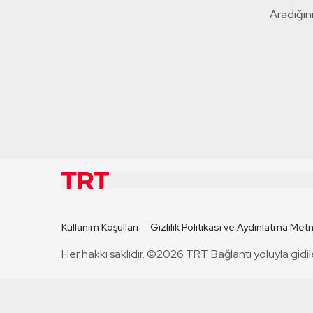
Aradığını
KURUMSAL
KANAL
Kullanım Koşulları
Gizlilik Politikası ve Aydınlatma Metn
TRT Hakkında
TRT 1
Her hakkı saklıdır. ©2026 TRT. Bağlantı yoluyla gidil
Mevzuat
TRT 2
Basın Açıklamaları
TRT Belge
Bize Ulaşın
TRT Habe