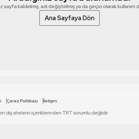
z sayfa kaldırılmış, adı değiştirilmiş ya da geçici olarak kullanım dış
Ana Sayfaya Dön
 SİTELERİ
SİTELER
i
Çerez Politikası
İletişim
TRT Kürdi
tabii
T
en dış sitelerin içeriklerinden TRT sorumlu değildir.
TRT World
TRT Dinle
T
sel
TRT Arabi
Engelsiz TRT
T
r
TRT Eba İlkokul
TRT 12 Punto
T