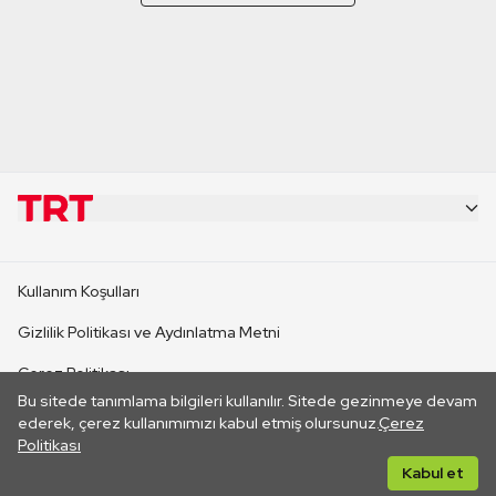
KURUMSAL
Kullanım Koşulları
KANAL SİTELERİ
Gizlilik Politikası ve Aydınlatma Metni
Çerez Politikası
SİTELER
Bu sitede tanımlama bilgileri kullanılır. Sitede gezinmeye devam
İletişim
ederek, çerez kullanımımızı kabul etmiş olursunuz.
Çerez
Politikası
CANLI YAYINLAR
Her hakkı saklıdır. ©2026 TRT. Bağlantı yoluyla gidilen dış
Kabul et
sitelerin içeriklerinden TRT sorumlu değildir.