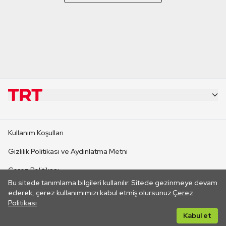
KURUMSAL
Kullanım Koşulları
KANAL SİTELERİ
Gizlilik Politikası ve Aydınlatma Metni
Çerez Politikası
SİTELER
Bu sitede tanımlama bilgileri kullanılır. Sitede gezinmeye devam
İletişim
ederek, çerez kullanımımızı kabul etmiş olursunuz.
Çerez
Politikası
CANLI YAYINLAR
Her hakkı saklıdır. ©2026 TRT. Bağlantı yoluyla gidilen dış
Kabul et
sitelerin içeriklerinden TRT sorumlu değildir.