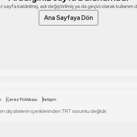
z sayfa kaldırılmış, adı değiştirilmiş ya da geçici olarak kullanım dış
Ana Sayfaya Dön
 SİTELERİ
SİTELER
i
Çerez Politikası
İletişim
TRT Kürdi
tabii
T
en dış sitelerin içeriklerinden TRT sorumlu değildir.
TRT World
TRT Dinle
T
sel
TRT Arabi
Engelsiz TRT
T
r
TRT Eba İlkokul
TRT 12 Punto
T