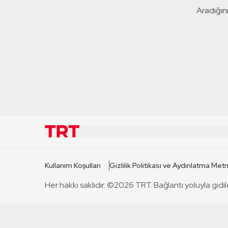
Aradığını
KURUMSAL
KANAL
Kullanım Koşulları
Gizlilik Politikası ve Aydınlatma Metn
TRT Hakkında
TRT 1
Her hakkı saklıdır. ©2026 TRT. Bağlantı yoluyla gidil
Mevzuat
TRT 2
Basın Açıklamaları
TRT Belge
Bize Ulaşın
TRT Habe