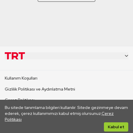
KURUMSAL
Kullanım Koşulları
KANAL SİTELERİ
Gizlilik Politikası ve Aydınlatma Metni
Çerez Politikası
SİTELER
Bu sitede tanımlama bilgileri kullanılır. Sitede gezinmeye devam
İletişim
ederek, çerez kullanımımızı kabul etmiş olursunuz.
Çerez
Politikası
CANLI YAYINLAR
Her hakkı saklıdır. ©2026 TRT. Bağlantı yoluyla gidilen dış
Kabul et
sitelerin içeriklerinden TRT sorumlu değildir.