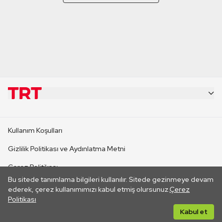
KURUMSAL
Kullanım Koşulları
KANAL SİTELERİ
Gizlilik Politikası ve Aydınlatma Metni
Çerez Politikası
SİTELER
Bu sitede tanımlama bilgileri kullanılır. Sitede gezinmeye devam
İletişim
ederek, çerez kullanımımızı kabul etmiş olursunuz.
Çerez
Politikası
CANLI YAYINLAR
Her hakkı saklıdır. ©2026 TRT. Bağlantı yoluyla gidilen dış
Kabul et
sitelerin içeriklerinden TRT sorumlu değildir.