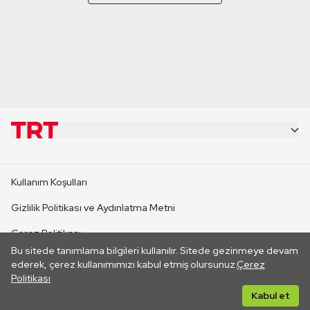
KURUMSAL
Kullanım Koşulları
KANAL SİTELERİ
Gizlilik Politikası ve Aydınlatma Metni
Çerez Politikası
SİTELER
Bu sitede tanımlama bilgileri kullanılır. Sitede gezinmeye devam
İletişim
ederek, çerez kullanımımızı kabul etmiş olursunuz.
Çerez
Politikası
CANLI YAYINLAR
Her hakkı saklıdır. ©2026 TRT. Bağlantı yoluyla gidilen dış
Kabul et
sitelerin içeriklerinden TRT sorumlu değildir.