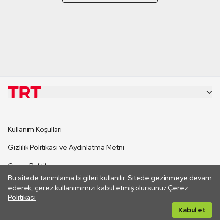
KURUMSAL
Kullanım Koşulları
KANAL SİTELERİ
Gizlilik Politikası ve Aydınlatma Metni
Çerez Politikası
SİTELER
Bu sitede tanımlama bilgileri kullanılır. Sitede gezinmeye devam
İletişim
ederek, çerez kullanımımızı kabul etmiş olursunuz.
Çerez
Politikası
CANLI YAYINLAR
Her hakkı saklıdır. ©2026 TRT. Bağlantı yoluyla gidilen dış
Kabul et
sitelerin içeriklerinden TRT sorumlu değildir.