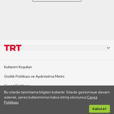
KURUMSAL
Kullanım Koşulları
KANAL SİTELERİ
Gizlilik Politikası ve Aydınlatma Metni
Çerez Politikası
SİTELER
Bu sitede tanımlama bilgileri kullanılır. Sitede gezinmeye devam
İletişim
ederek, çerez kullanımımızı kabul etmiş olursunuz.
Çerez
Politikası
CANLI YAYINLAR
Her hakkı saklıdır. ©2026 TRT. Bağlantı yoluyla gidilen dış
Kabul et
sitelerin içeriklerinden TRT sorumlu değildir.