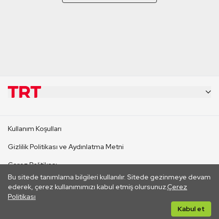
KURUMSAL
Kullanım Koşulları
KANAL SİTELERİ
Gizlilik Politikası ve Aydınlatma Metni
Çerez Politikası
SİTELER
Bu sitede tanımlama bilgileri kullanılır. Sitede gezinmeye devam
İletişim
ederek, çerez kullanımımızı kabul etmiş olursunuz.
Çerez
Politikası
CANLI YAYINLAR
Her hakkı saklıdır. ©2026 TRT. Bağlantı yoluyla gidilen dış
Kabul et
sitelerin içeriklerinden TRT sorumlu değildir.