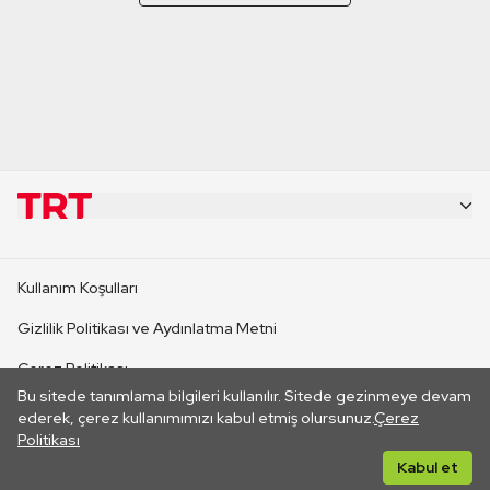
KURUMSAL
Kullanım Koşulları
KANAL SİTELERİ
Gizlilik Politikası ve Aydınlatma Metni
Çerez Politikası
SİTELER
Bu sitede tanımlama bilgileri kullanılır. Sitede gezinmeye devam
İletişim
ederek, çerez kullanımımızı kabul etmiş olursunuz.
Çerez
Politikası
CANLI YAYINLAR
Her hakkı saklıdır. ©2026 TRT. Bağlantı yoluyla gidilen dış
Kabul et
sitelerin içeriklerinden TRT sorumlu değildir.