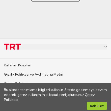
KURUMSAL
Kullanım Koşulları
KANAL SİTELERİ
Gizlilik Politikası ve Aydınlatma Metni
Çerez Politikası
SİTELER
Bu sitede tanımlama bilgileri kullanılır. Sitede gezinmeye devam
İletişim
ederek, çerez kullanımımızı kabul etmiş olursunuz.
Çerez
Politikası
CANLI YAYINLAR
Her hakkı saklıdır. ©2026 TRT. Bağlantı yoluyla gidilen dış
Kabul et
sitelerin içeriklerinden TRT sorumlu değildir.