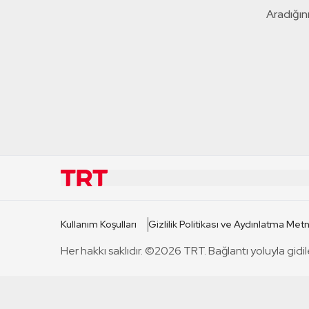
Aradığını
KURUMSAL
KANAL
Kullanım Koşulları
Gizlilik Politikası ve Aydınlatma Metn
TRT Hakkında
TRT 1
Her hakkı saklıdır. ©2026 TRT. Bağlantı yoluyla gidil
Mevzuat
TRT 2
Basın Açıklamaları
TRT Belge
Bize Ulaşın
TRT Habe