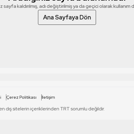
z sayfa kaldırılmış, adı değiştirilmiş ya da geçici olarak kullanım dış
Ana Sayfaya Dön
 SİTELERİ
SİTELER
i
Çerez Politikası
İletişim
TRT Kürdi
tabii
T
en dış sitelerin içeriklerinden TRT sorumlu değildir.
TRT World
TRT Dinle
T
sel
TRT Arabi
Engelsiz TRT
T
r
TRT Eba İlkokul
TRT 12 Punto
T