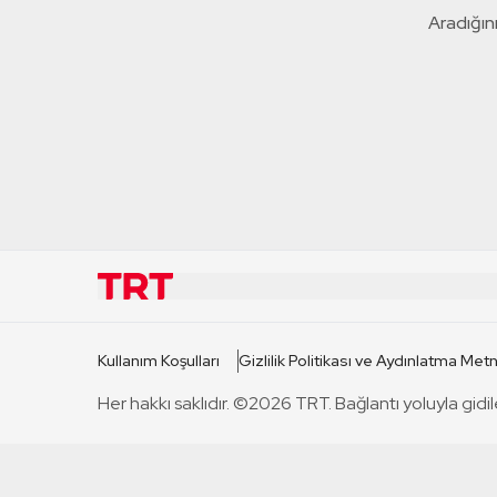
Aradığını
KURUMSAL
KANAL
Kullanım Koşulları
Gizlilik Politikası ve Aydınlatma Metn
TRT Hakkında
TRT 1
Her hakkı saklıdır. ©2026 TRT. Bağlantı yoluyla gidil
Mevzuat
TRT 2
Basın Açıklamaları
TRT Belge
Bize Ulaşın
TRT Habe