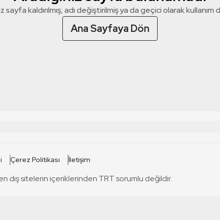
z sayfa kaldırılmış, adı değiştirilmiş ya da geçici olarak kullanım dış
Ana Sayfaya Dön
 SİTELERİ
SİTELER
i
Çerez Politikası
İletişim
TRT Kürdi
tabii
T
en dış sitelerin içeriklerinden TRT sorumlu değildir.
TRT World
TRT Dinle
T
sel
TRT Arabi
Engelsiz TRT
T
r
TRT Eba İlkokul
TRT 12 Punto
T