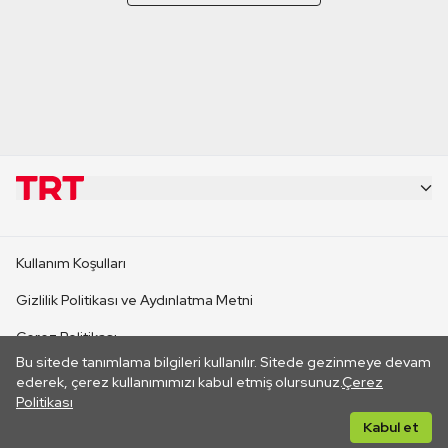
KURUMSAL
Kullanım Koşulları
KANAL SİTELERİ
Gizlilik Politikası ve Aydınlatma Metni
Çerez Politikası
SİTELER
Bu sitede tanımlama bilgileri kullanılır. Sitede gezinmeye devam
İletişim
ederek, çerez kullanımımızı kabul etmiş olursunuz.
Çerez
Politikası
CANLI YAYINLAR
Her hakkı saklıdır. ©2026 TRT. Bağlantı yoluyla gidilen dış
Kabul et
sitelerin içeriklerinden TRT sorumlu değildir.