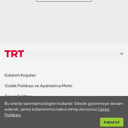
KURUMSAL
Kullanım Koşulları
KANAL SİTELERİ
Gizlilik Politikası ve Aydınlatma Metni
Çerez Politikası
SİTELER
Bu sitede tanımlama bilgileri kullanılır. Sitede gezinmeye devam
İletişim
ederek, çerez kullanımımızı kabul etmiş olursunuz.
Çerez
Politikası
CANLI YAYINLAR
Her hakkı saklıdır. ©2026 TRT. Bağlantı yoluyla gidilen dış
Kabul et
sitelerin içeriklerinden TRT sorumlu değildir.