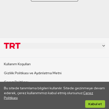
KURUMSAL
Kullanım Koşulları
KANAL SİTELERİ
Gizlilik Politikası ve Aydınlatma Metni
Çerez Politikası
SİTELER
Bu sitede tanımlama bilgileri kullanılır. Sitede gezinmeye devam
İletişim
ederek, çerez kullanımımızı kabul etmiş olursunuz.
Çerez
Politikası
CANLI YAYINLAR
Her hakkı saklıdır. ©2026 TRT. Bağlantı yoluyla gidilen dış
Kabul et
sitelerin içeriklerinden TRT sorumlu değildir.