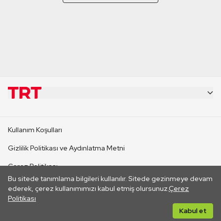
KURUMSAL
Kullanım Koşulları
KANAL SİTELERİ
Gizlilik Politikası ve Aydınlatma Metni
Çerez Politikası
SİTELER
Bu sitede tanımlama bilgileri kullanılır. Sitede gezinmeye devam
İletişim
ederek, çerez kullanımımızı kabul etmiş olursunuz.
Çerez
Politikası
CANLI YAYINLAR
Her hakkı saklıdır. ©2026 TRT. Bağlantı yoluyla gidilen dış
Kabul et
sitelerin içeriklerinden TRT sorumlu değildir.