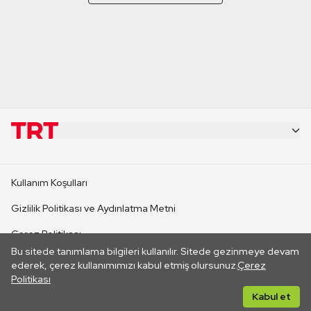
KURUMSAL
Kullanım Koşulları
KANAL SİTELERİ
Gizlilik Politikası ve Aydınlatma Metni
Çerez Politikası
SİTELER
Bu sitede tanımlama bilgileri kullanılır. Sitede gezinmeye devam
İletişim
ederek, çerez kullanımımızı kabul etmiş olursunuz.
Çerez
Politikası
CANLI YAYINLAR
Her hakkı saklıdır. ©2026 TRT. Bağlantı yoluyla gidilen dış
Kabul et
sitelerin içeriklerinden TRT sorumlu değildir.