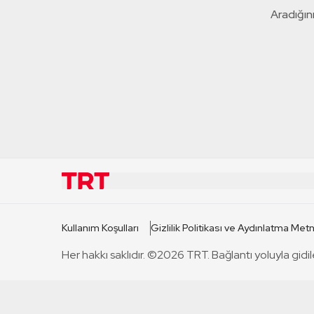
Aradığını
KURUMSAL
KANAL
Kullanım Koşulları
Gizlilik Politikası ve Aydınlatma Metn
TRT Hakkında
TRT 1
Her hakkı saklıdır. ©2026 TRT. Bağlantı yoluyla gidil
Mevzuat
TRT 2
Basın Açıklamaları
TRT Belge
Bize Ulaşın
TRT Habe