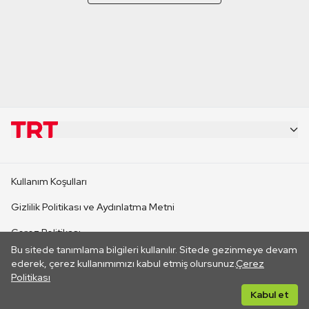
KURUMSAL
Kullanım Koşulları
KANAL SİTELERİ
Gizlilik Politikası ve Aydınlatma Metni
Çerez Politikası
SİTELER
Bu sitede tanımlama bilgileri kullanılır. Sitede gezinmeye devam
İletişim
ederek, çerez kullanımımızı kabul etmiş olursunuz.
Çerez
Politikası
CANLI YAYINLAR
Her hakkı saklıdır. ©2026 TRT. Bağlantı yoluyla gidilen dış
Kabul et
sitelerin içeriklerinden TRT sorumlu değildir.