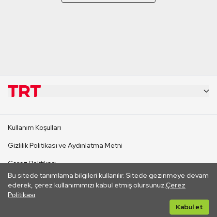
KURUMSAL
Kullanım Koşulları
KANAL SİTELERİ
Gizlilik Politikası ve Aydınlatma Metni
Çerez Politikası
SİTELER
Bu sitede tanımlama bilgileri kullanılır. Sitede gezinmeye devam
İletişim
ederek, çerez kullanımımızı kabul etmiş olursunuz.
Çerez
Politikası
CANLI YAYINLAR
Her hakkı saklıdır. ©2026 TRT. Bağlantı yoluyla gidilen dış
Kabul et
sitelerin içeriklerinden TRT sorumlu değildir.