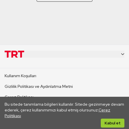
KURUMSAL
Kullanım Koşulları
KANAL SİTELERİ
Gizlilik Politikası ve Aydınlatma Metni
Çerez Politikası
SİTELER
Bu sitede tanımlama bilgileri kullanılır. Sitede gezinmeye devam
İletişim
ederek, çerez kullanımımızı kabul etmiş olursunuz.
Çerez
Politikası
CANLI YAYINLAR
Her hakkı saklıdır. ©2026 TRT. Bağlantı yoluyla gidilen dış
Kabul et
sitelerin içeriklerinden TRT sorumlu değildir.