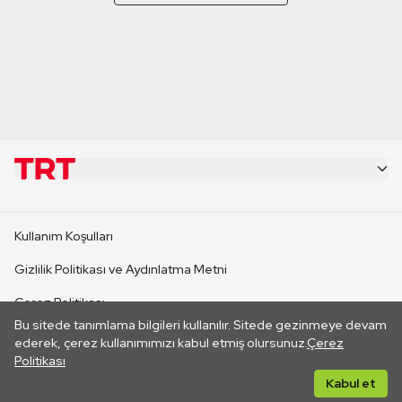
KURUMSAL
Kullanım Koşulları
KANAL SİTELERİ
Gizlilik Politikası ve Aydınlatma Metni
Çerez Politikası
SİTELER
Bu sitede tanımlama bilgileri kullanılır. Sitede gezinmeye devam
İletişim
ederek, çerez kullanımımızı kabul etmiş olursunuz.
Çerez
Politikası
CANLI YAYINLAR
Her hakkı saklıdır. ©2026 TRT. Bağlantı yoluyla gidilen dış
Kabul et
sitelerin içeriklerinden TRT sorumlu değildir.