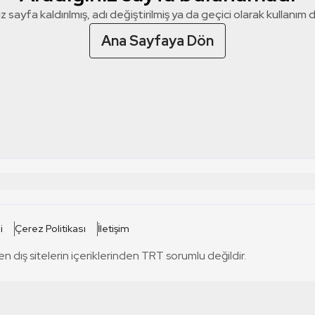
z sayfa kaldırılmış, adı değiştirilmiş ya da geçici olarak kullanım dış
Ana Sayfaya Dön
 SİTELERİ
SİTELER
i
Çerez Politikası
İletişim
TRT Kürdi
tabii
T
en dış sitelerin içeriklerinden TRT sorumlu değildir.
TRT World
TRT Dinle
T
sel
TRT Arabi
Engelsiz TRT
T
r
TRT Eba İlkokul
TRT 12 Punto
T