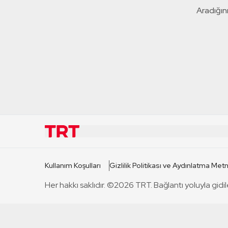
Aradığını
KURUMSAL
KANAL
Kullanım Koşulları
Gizlilik Politikası ve Aydınlatma Metn
TRT Hakkında
TRT 1
Her hakkı saklıdır. ©2026 TRT. Bağlantı yoluyla gidil
Mevzuat
TRT 2
Basın Açıklamaları
TRT Belge
Bize Ulaşın
TRT Habe