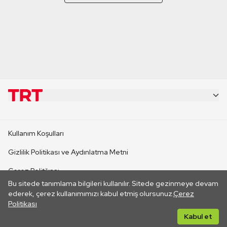
KURUMSAL
Kullanım Koşulları
KANAL SİTELERİ
Gizlilik Politikası ve Aydınlatma Metni
Çerez Politikası
SİTELER
Bu sitede tanımlama bilgileri kullanılır. Sitede gezinmeye devam
İletişim
ederek, çerez kullanımımızı kabul etmiş olursunuz.
Çerez
Politikası
CANLI YAYINLAR
Her hakkı saklıdır. ©2026 TRT. Bağlantı yoluyla gidilen dış
Kabul et
sitelerin içeriklerinden TRT sorumlu değildir.