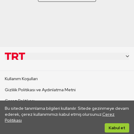
KURUMSAL
Kullanım Koşulları
KANAL SİTELERİ
Gizlilik Politikası ve Aydınlatma Metni
Çerez Politikası
SİTELER
Bu sitede tanımlama bilgileri kullanılır. Sitede gezinmeye devam
İletişim
ederek, çerez kullanımımızı kabul etmiş olursunuz.
Çerez
Politikası
CANLI YAYINLAR
Her hakkı saklıdır. ©2026 TRT. Bağlantı yoluyla gidilen dış
Kabul et
sitelerin içeriklerinden TRT sorumlu değildir.