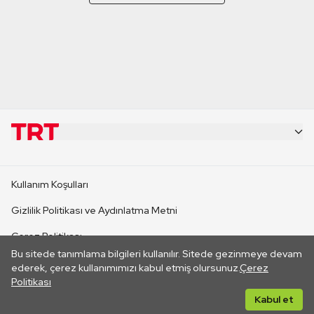
KURUMSAL
Kullanım Koşulları
KANAL SİTELERİ
Gizlilik Politikası ve Aydınlatma Metni
Çerez Politikası
SİTELER
Bu sitede tanımlama bilgileri kullanılır. Sitede gezinmeye devam
İletişim
ederek, çerez kullanımımızı kabul etmiş olursunuz.
Çerez
Politikası
CANLI YAYINLAR
Her hakkı saklıdır. ©2026 TRT. Bağlantı yoluyla gidilen dış
Kabul et
sitelerin içeriklerinden TRT sorumlu değildir.