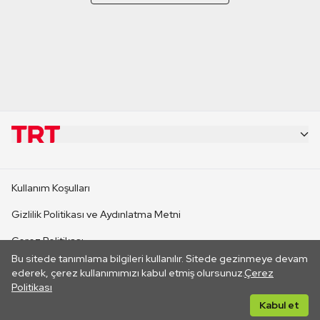
KURUMSAL
Kullanım Koşulları
KANAL SİTELERİ
Gizlilik Politikası ve Aydınlatma Metni
Çerez Politikası
SİTELER
Bu sitede tanımlama bilgileri kullanılır. Sitede gezinmeye devam
İletişim
ederek, çerez kullanımımızı kabul etmiş olursunuz.
Çerez
Politikası
CANLI YAYINLAR
Her hakkı saklıdır. ©2026 TRT. Bağlantı yoluyla gidilen dış
Kabul et
sitelerin içeriklerinden TRT sorumlu değildir.