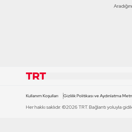
Aradığını
KURUMSAL
KANAL
Kullanım Koşulları
Gizlilik Politikası ve Aydınlatma Metn
TRT Hakkında
TRT 1
Her hakkı saklıdır. ©2026 TRT. Bağlantı yoluyla gidil
Mevzuat
TRT 2
Basın Açıklamaları
TRT Belge
Bize Ulaşın
TRT Habe