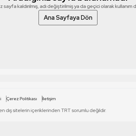
z sayfa kaldırılmış, adı değiştirilmiş ya da geçici olarak kullanım dış
Ana Sayfaya Dön
 SİTELERİ
SİTELER
i
Çerez Politikası
İletişim
TRT Kürdi
tabii
T
en dış sitelerin içeriklerinden TRT sorumlu değildir.
TRT World
TRT Dinle
T
sel
TRT Arabi
Engelsiz TRT
T
r
TRT Eba İlkokul
TRT 12 Punto
T