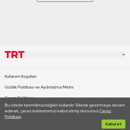
KURUMSAL
Kullanım Koşulları
KANAL SİTELERİ
Gizlilik Politikası ve Aydınlatma Metni
Çerez Politikası
SİTELER
Bu sitede tanımlama bilgileri kullanılır. Sitede gezinmeye devam
İletişim
ederek, çerez kullanımımızı kabul etmiş olursunuz.
Çerez
Politikası
CANLI YAYINLAR
Her hakkı saklıdır. ©2026 TRT. Bağlantı yoluyla gidilen dış
Kabul et
sitelerin içeriklerinden TRT sorumlu değildir.