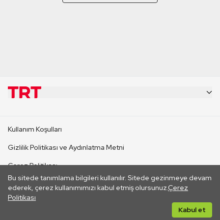
KURUMSAL
Kullanım Koşulları
KANAL SİTELERİ
Gizlilik Politikası ve Aydınlatma Metni
Çerez Politikası
SİTELER
Bu sitede tanımlama bilgileri kullanılır. Sitede gezinmeye devam
İletişim
ederek, çerez kullanımımızı kabul etmiş olursunuz.
Çerez
Politikası
CANLI YAYINLAR
Her hakkı saklıdır. ©2026 TRT. Bağlantı yoluyla gidilen dış
Kabul et
sitelerin içeriklerinden TRT sorumlu değildir.