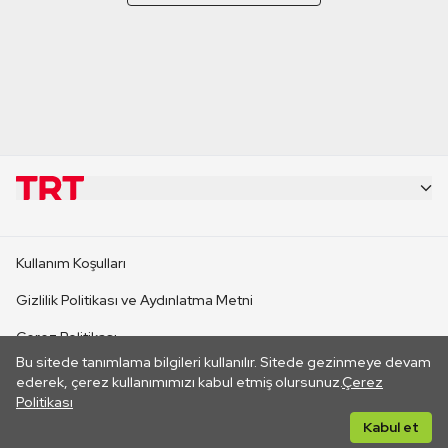
KURUMSAL
Kullanım Koşulları
KANAL SİTELERİ
Gizlilik Politikası ve Aydınlatma Metni
Çerez Politikası
SİTELER
Bu sitede tanımlama bilgileri kullanılır. Sitede gezinmeye devam
İletişim
ederek, çerez kullanımımızı kabul etmiş olursunuz.
Çerez
Politikası
CANLI YAYINLAR
Her hakkı saklıdır. ©2026 TRT. Bağlantı yoluyla gidilen dış
Kabul et
sitelerin içeriklerinden TRT sorumlu değildir.