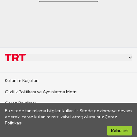
KURUMSAL
Kullanım Koşulları
KANAL SİTELERİ
Gizlilik Politikası ve Aydınlatma Metni
Çerez Politikası
SİTELER
Bu sitede tanımlama bilgileri kullanılır. Sitede gezinmeye devam
İletişim
ederek, çerez kullanımımızı kabul etmiş olursunuz.
Çerez
Politikası
CANLI YAYINLAR
Her hakkı saklıdır. ©2026 TRT. Bağlantı yoluyla gidilen dış
Kabul et
sitelerin içeriklerinden TRT sorumlu değildir.