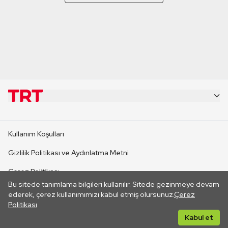
KURUMSAL
Kullanım Koşulları
KANAL SİTELERİ
Gizlilik Politikası ve Aydınlatma Metni
Çerez Politikası
SİTELER
Bu sitede tanımlama bilgileri kullanılır. Sitede gezinmeye devam
İletişim
ederek, çerez kullanımımızı kabul etmiş olursunuz.
Çerez
Politikası
CANLI YAYINLAR
Her hakkı saklıdır. ©2026 TRT. Bağlantı yoluyla gidilen dış
Kabul et
sitelerin içeriklerinden TRT sorumlu değildir.