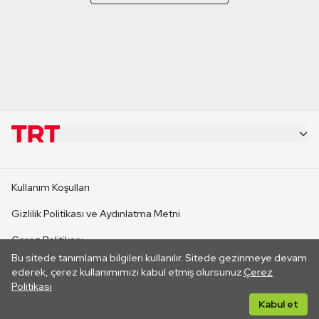
KURUMSAL
Kullanım Koşulları
KANAL SİTELERİ
Gizlilik Politikası ve Aydınlatma Metni
Çerez Politikası
SİTELER
Bu sitede tanımlama bilgileri kullanılır. Sitede gezinmeye devam
İletişim
ederek, çerez kullanımımızı kabul etmiş olursunuz.
Çerez
Politikası
CANLI YAYINLAR
Her hakkı saklıdır. ©2026 TRT. Bağlantı yoluyla gidilen dış
Kabul et
sitelerin içeriklerinden TRT sorumlu değildir.