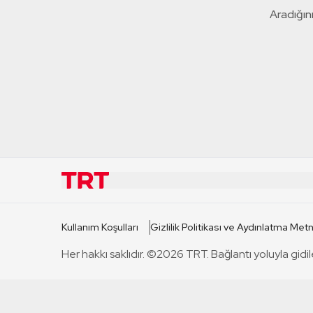
Aradığını
KURUMSAL
KANAL
Kullanım Koşulları
Gizlilik Politikası ve Aydınlatma Metn
TRT Hakkında
TRT 1
Her hakkı saklıdır. ©2026 TRT. Bağlantı yoluyla gidil
Mevzuat
TRT 2
Basın Açıklamaları
TRT Belge
Bize Ulaşın
TRT Habe