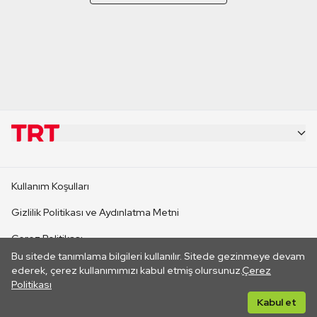
KURUMSAL
Kullanım Koşulları
KANAL SİTELERİ
Gizlilik Politikası ve Aydınlatma Metni
Çerez Politikası
SİTELER
Bu sitede tanımlama bilgileri kullanılır. Sitede gezinmeye devam
İletişim
ederek, çerez kullanımımızı kabul etmiş olursunuz.
Çerez
Politikası
CANLI YAYINLAR
Her hakkı saklıdır. ©2026 TRT. Bağlantı yoluyla gidilen dış
Kabul et
sitelerin içeriklerinden TRT sorumlu değildir.