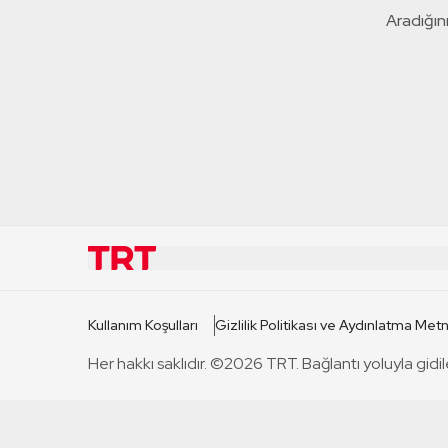
Aradığını
KURUMSAL
KANAL
Kullanım Koşulları
Gizlilik Politikası ve Aydınlatma Metn
TRT Hakkında
TRT 1
Her hakkı saklıdır. ©2026 TRT. Bağlantı yoluyla gidil
Mevzuat
TRT 2
Basın Açıklamaları
TRT Belge
Bize Ulaşın
TRT Habe