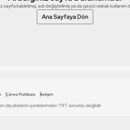
z sayfa kaldırılmış, adı değiştirilmiş ya da geçici olarak kullanım dış
Ana Sayfaya Dön
 SİTELERİ
SİTELER
i
Çerez Politikası
İletişim
TRT Kürdi
tabii
T
en dış sitelerin içeriklerinden TRT sorumlu değildir.
TRT World
TRT Dinle
T
sel
TRT Arabi
Engelsiz TRT
T
r
TRT Eba İlkokul
TRT 12 Punto
T