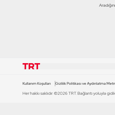
Aradığını
KURUMSAL
KANAL
Kullanım Koşulları
Gizlilik Politikası ve Aydınlatma Metn
TRT Hakkında
TRT 1
Her hakkı saklıdır. ©2026 TRT. Bağlantı yoluyla gidil
Mevzuat
TRT 2
Basın Açıklamaları
TRT Belge
Bize Ulaşın
TRT Habe