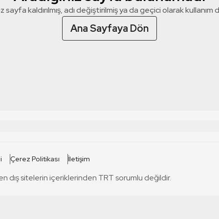
z sayfa kaldırılmış, adı değiştirilmiş ya da geçici olarak kullanım dış
Ana Sayfaya Dön
 SİTELERİ
SİTELER
i
Çerez Politikası
İletişim
TRT Kürdi
tabii
T
en dış sitelerin içeriklerinden TRT sorumlu değildir.
TRT World
TRT Dinle
T
sel
TRT Arabi
Engelsiz TRT
T
r
TRT Eba İlkokul
TRT 12 Punto
T